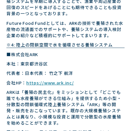
殖システムを早期に導⼊することで、漁業や周辺産業の
回復のスピードをあげることにも期待できることも投資
背景の⼀つとなっております。
Future Food Fundとしては、ARKの技術で養殖された⽔
産物の流通⾯でのサポートや、養殖システムの導⼊検討
企業の紹介など積極的にサポートしてまいります。
※4: 陸上の閉鎖空間で⽔を循環させる養殖システム
■株式会社ARK
本社：東京都渋⾕区
代表者：⽇本代表： ⽵之下 航洋
会社HP：
https://www.ark.inc/
ARKは「養殖の⺠主化」をミッションとして「どこでも
誰でも⽔産養殖ができる仕組み」を提供するため⼩型・
分散型の閉鎖循環式陸上養殖システム「ARK」等の開
発・販売をおこなっています。既存の⼤規模養殖システ
ムとは異なり、⼩規模な投資と運⽤で分散型の⽔産養殖
を始めることができます。