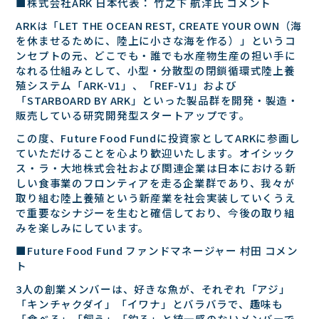
■株式会社ARK ⽇本代表： ⽵之下 航洋⽒ コメント
ARKは「LET THE OCEAN REST, CREATE YOUR OWN（海
を休ませるために、陸上に⼩さな海を作る）」というコ
ンセプトの元、どこでも・誰でも⽔産物⽣産の担い⼿に
なれる仕組みとして、⼩型・分散型の閉鎖循環式陸上養
殖システム「ARK-V1」、「REF-V1」および
「STARBOARD BY ARK」といった製品群を開発・製造・
販売している研究開発型スタートアップです。
この度、Future Food Fundに投資家としてARKに参画し
ていただけることを⼼より歓迎いたします。オイシック
ス・ラ・⼤地株式会社および関連企業は⽇本における新
しい⾷事業のフロンティアを⾛る企業群であり、我々が
取り組む陸上養殖という新産業を社会実装していくうえ
で重要なシナジーを⽣むと確信しており、今後の取り組
みを楽しみにしています。
■Future Food Fund ファンドマネージャー 村⽥ コメン
ト
3⼈の創業メンバーは、好きな⿂が、それぞれ「アジ」
「キンチャクダイ」「イワナ」とバラバラで、趣味も
「⾷べる」「飼う」「釣る」と統⼀感のないメンバーで