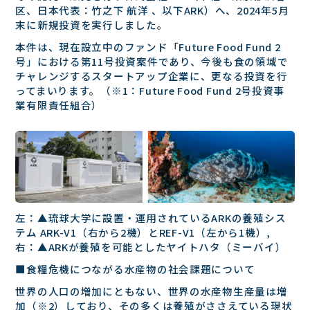
区、⽇本代表：⽵之下 航洋 、以下ARK）へ、2024年5⽉
末に新規投資を実⾏しました。
本件は、現在設⽴中のファンド「Future Food Fund 2
号」における第11号投資案件であり、今後も⾷の領域で
チャレンジするスタートアップ企業に、更なる投資を⾏
ってまいります。（※1：Future Food Fund 2号投資事
業有限責任組合）
左：▲琉球⼤学に設置・運⽤されているARKの養殖シス
テム ARK-V1（右から2機）とREF-V1（左から1機）,
右：▲ARKが養殖を可能としたヤイトハタ（ミーバイ）
■⾷糧危機につながる⽔産物の社会課題について
世界の⼈⼝の増加にともない、世界の⽔産物⽣産量は増
加（※2）しており、その多くは養殖がささえている現状