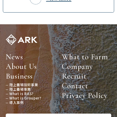
News
What to Farm
About Us
Company
Business
Recruit
Contact
陸上養殖技術事業
陸上養殖事業
What is RAS?
Privacy Policy
What is Grouper?
導入事例