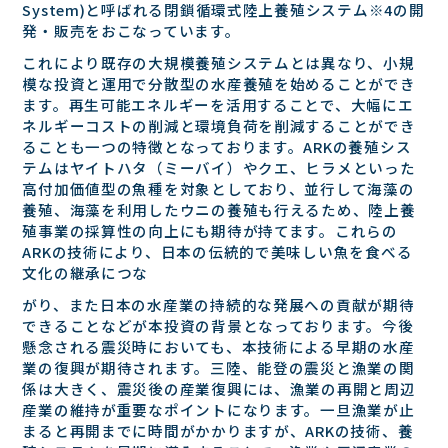
System)と呼ばれる閉鎖循環式陸上養殖システム※4の開
発・販売をおこなっています。
これにより既存の⼤規模養殖システムとは異なり、⼩規
模な投資と運⽤で分散型の⽔産養殖を始めることができ
ます。再⽣可能エネルギーを活⽤することで、⼤幅にエ
ネルギーコストの削減と環境負荷を削減することができ
ることも⼀つの特徴となっております。ARKの養殖シス
テムはヤイトハタ（ミーバイ）やクエ、ヒラメといった
⾼付加価値型の⿂種を対象としており、並⾏して海藻の
養殖、海藻を利⽤したウニの養殖も⾏えるため、陸上養
殖事業の採算性の向上にも期待が持てます。これらの
ARKの技術により、⽇本の伝統的で美味しい⿂を⾷べる
⽂化の継承につな
がり、また⽇本の⽔産業の持続的な発展への貢献が期待
できることなどが本投資の背景となっております。今後
懸念される震災時においても、本技術による早期の⽔産
業の復興が期待されます。三陸、能登の震災と漁業の関
係は⼤きく、震災後の産業復興には、漁業の再開と周辺
産業の維持が重要なポイントになります。⼀旦漁業が⽌
まると再開までに時間がかかりますが、ARKの技術、養