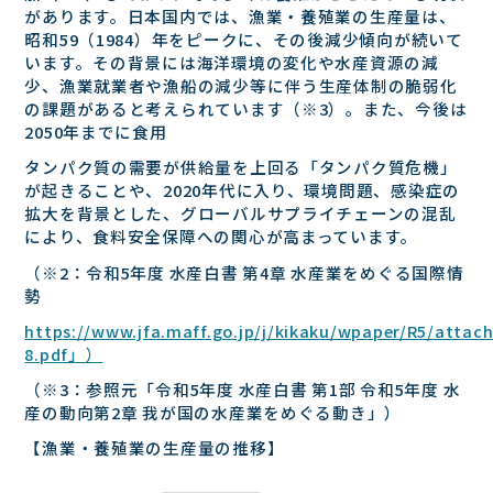
があります。⽇本国内では、漁業・養殖業の⽣産量は、
昭和59（1984）年をピークに、その後減少傾向が続いて
います。その背景には海洋環境の変化や⽔産資源の減
少、漁業就業者や漁船の減少等に伴う⽣産体制の脆弱化
の課題があると考えられています（※3）。また、今後は
2050年までに⾷⽤
タンパク質の需要が供給量を上回る「タンパク質危機」
が起きることや、2020年代に⼊り、環境問題、感染症の
拡⼤を背景とした、グローバルサプライチェーンの混乱
により、⾷料安全保障への関⼼が⾼まっています。
（※2：令和5年度 ⽔産⽩書 第4章 ⽔産業をめぐる国際情
勢
https://www.jfa.maff.go.jp/j/kikaku/wpaper/R5/attac
8.pdf」）
（※3：参照元「令和5年度 ⽔産⽩書 第1部 令和5年度 ⽔
産の動向第2章 我が国の⽔産業をめぐる動き」）
【漁業・養殖業の⽣産量の推移】