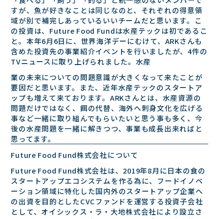
すが、⿂が好きなことは同じなのと、それぞれの得意領
域が別で補完しあっているいいチームだと思います。こ
の投資は、Future Food Fundは⽔産テックは初であるこ
と。本年6⽉6⽇に、世界海洋デーにむけて、ARKさんも
含めた投資先の事業紹介イベントを⾏いましたが、4件の
TVニュースに取り上げられました。⽔産
業の未来についての問題意識が⼤きくなって来たことが
要因だと思います。また、近年⽔産テックのスタートア
ップも増えて来ております。ARKさんとは、⽔産資源の
問題だけではなく、餌の代替、海外へ刺⾝⽂化を広げる
事など⼀緒に取り組んでもらいたいと思う事も多く、今
後の⽔産問題を⼀緒に解きつつ、事業も成⻑出来ればと
思ってます。
Future Food Fund株式会社について
Future Food Fund株式会社は、2019年8⽉に⽇本の⾷の
スタートアップエコシステムを作る為に、フードイノベ
ーション領域に特化した国内外のスタートアップ企業へ
の出資を⽬的としたCVCファンドを運営する投資⼦会社
として、オイシックス・ラ・⼤地株式会社により設⽴さ