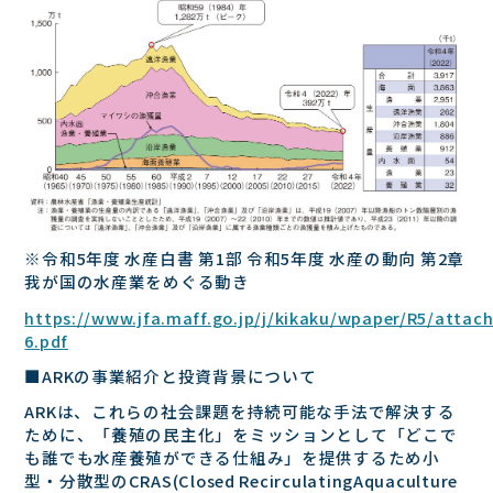
※令和5年度 ⽔産⽩書 第1部 令和5年度 ⽔産の動向 第2章
我が国の⽔産業をめぐる動き
https://www.jfa.maff.go.jp/j/kikaku/wpaper/R5/attac
6.pdf
■ARKの事業紹介と投資背景について
ARKは、これらの社会課題を持続可能な⼿法で解決する
ために、「養殖の⺠主化」をミッションとして「どこで
も誰でも⽔産養殖ができる仕組み」を提供するため⼩
型・分散型のCRAS(Closed RecirculatingAquaculture