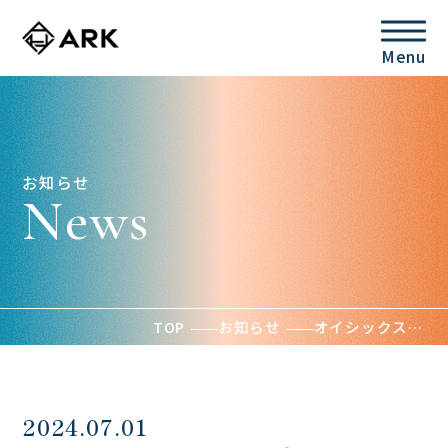
Menu
お知らせ
News
TOP
お知らせ
オイシックス・ラ・⼤地のCVC「Future Food Fund」どこでも陸上養殖ができる仕組みづくりの開発と⽔産品販売を⾏うARKへの投資を実⾏
2024.07.01