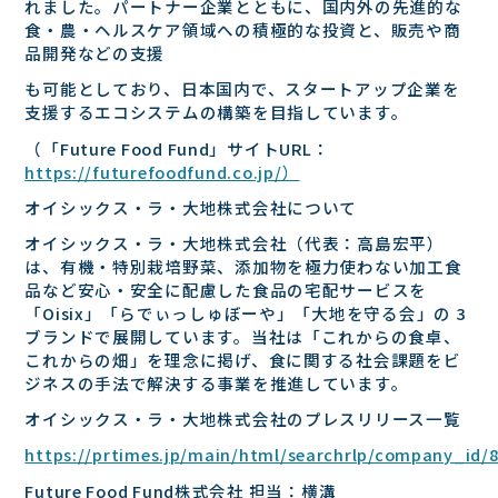
れました。パートナー企業とともに、国内外の先進的な
⾷・農・ヘルスケア領域への積極的な投資と、販売や商
品開発などの⽀援
も可能としており、⽇本国内で、スタートアップ企業を
⽀援するエコシステムの構築を⽬指しています。
（「Future Food Fund」サイトURL：
https://futurefoodfund.co.jp/）
オイシックス・ラ・⼤地株式会社について
オイシックス・ラ・⼤地株式会社（代表：⾼島宏平）
は、有機・特別栽培野菜、添加物を極⼒使わない加⼯⾷
品など安⼼・安全に配慮した⾷品の宅配サービスを
「Oisix」「らでぃっしゅぼーや」「⼤地を守る会」の 3
ブランドで展開しています。当社は「これからの⾷卓、
これからの畑」を理念に掲げ、⾷に関する社会課題をビ
ジネスの⼿法で解決する事業を推進しています。
オイシックス・ラ・⼤地株式会社のプレスリリース⼀覧
https://prtimes.jp/main/html/searchrlp/company_id/
Future Food Fund株式会社 担当：横溝