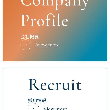
Company
Profile
会社概要
View more
Recruit
採用情報
View more